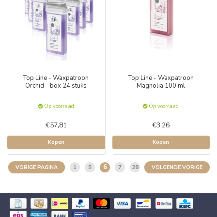
Top Line - Waxpatroon
Top Line - Waxpatroon
Orchid - box 24 stuks
Magnolia 100 ml
Op voorraad
Op voorraad
€57,81
€3,26
Kopen
Kopen
6
1
5
7
28
VORIGE PAGINA
VOLGENDE VORIGE