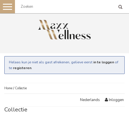
Toggle
navigation
Helaas kun je niet als gast afrekenen, gelieve eerst
in te loggen
of
te
registeren
.
Home
/
Collectie
Inloggen
Nederlands
Collectie