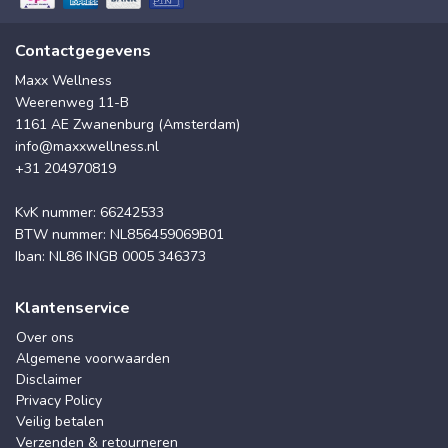
Contactgegevens
Maxx Wellness
Weerenweg 11-B
1161 AE Zwanenburg (Amsterdam)
info@maxxwellness.nl
+31 204970819
KvK nummer: 66242533
BTW nummer: NL856459069B01
Iban: NL86 INGB 0005 346373
Klantenservice
Over ons
Algemene voorwaarden
Disclaimer
Privacy Policy
Veilig betalen
Verzenden & retourneren