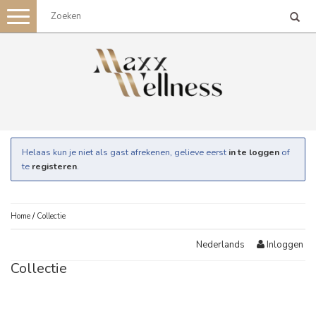
Toggle
navigation
Helaas kun je niet als gast afrekenen, gelieve eerst
in te loggen
of
te
registeren
.
Home
/
Collectie
Inloggen
Nederlands
Collectie