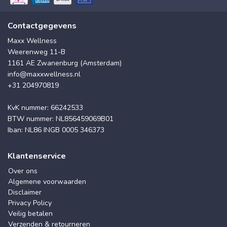
Contactgegevens
Maxx Wellness
Weerenweg 11-B
1161 AE Zwanenburg (Amsterdam)
info@maxxwellness.nl
+31 204970819
KvK nummer: 66242533
BTW nummer: NL856459069B01
Iban: NL86 INGB 0005 346373
Klantenservice
Over ons
Algemene voorwaarden
Disclaimer
Privacy Policy
Veilig betalen
Verzenden & retourneren