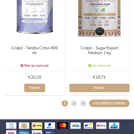
Cirépil - Tendre Coton 800
Cirépil - Sugar'Expert
ml
Medium 1 kg
Niet op voorraad
Op voorraad
€20,25
€29,71
Kopen
Kopen
1
2
3
VOLGENDE VORIGE