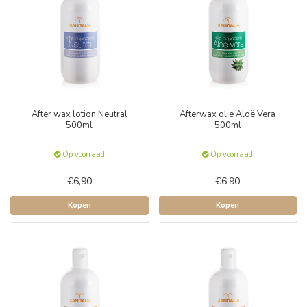
After wax lotion Neutral
Afterwax olie Aloë Vera
500ml
500ml
Op voorraad
Op voorraad
€6,90
€6,90
Kopen
Kopen