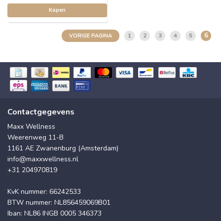
Kopen
6
1
2
3
4
5
VORIGE PAGINA
Contactgegevens
Maxx Wellness
Weerenweg 11-B
1161 AE Zwanenburg (Amsterdam)
info@maxxwellness.nl
+31 204970819
KvK nummer: 66242533
BTW nummer: NL856459069B01
Iban: NL86 INGB 0005 346373