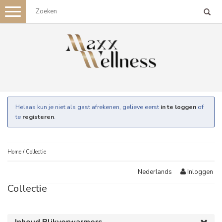
Toggle
navigation
Helaas kun je niet als gast afrekenen, gelieve eerst
in te loggen
of
te
registeren
.
Home
/
Collectie
Inloggen
Nederlands
Collectie