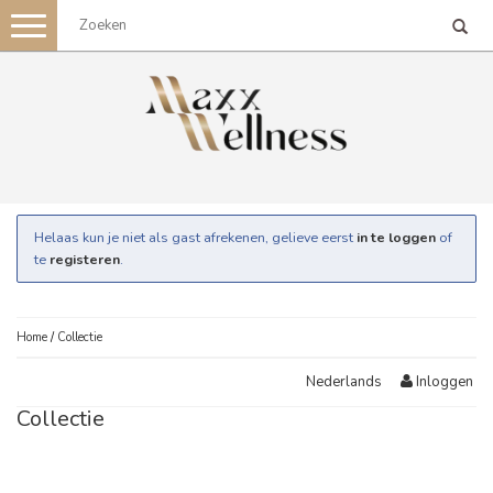
Toggle
navigation
Helaas kun je niet als gast afrekenen, gelieve eerst
in te loggen
of
te
registeren
.
Home
/
Collectie
Inloggen
Nederlands
Collectie