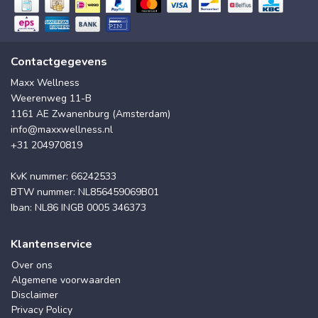
Contactgegevens
Maxx Wellness
Weerenweg 11-B
1161 AE Zwanenburg (Amsterdam)
info@maxxwellness.nl
+31 204970819
KvK nummer: 66242533
BTW nummer: NL856459069B01
Iban: NL86 INGB 0005 346373
Klantenservice
Over ons
Algemene voorwaarden
Disclaimer
Privacy Policy