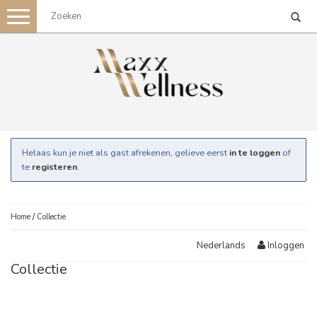
Toggle
navigation
Helaas kun je niet als gast afrekenen, gelieve eerst
in te loggen
of
te
registeren
.
Home
/
Collectie
Inloggen
Nederlands
Collectie