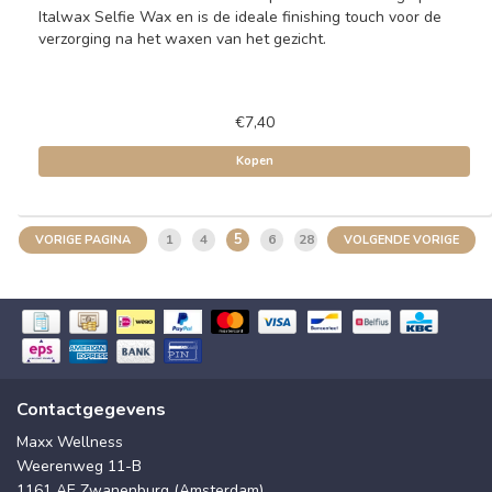
Italwax Selfie Wax en is de ideale finishing touch voor de
verzorging na het waxen van het gezicht.
€7,40
Kopen
5
1
4
6
28
VORIGE PAGINA
VOLGENDE VORIGE
Contactgegevens
Maxx Wellness
Weerenweg 11-B
1161 AE Zwanenburg (Amsterdam)