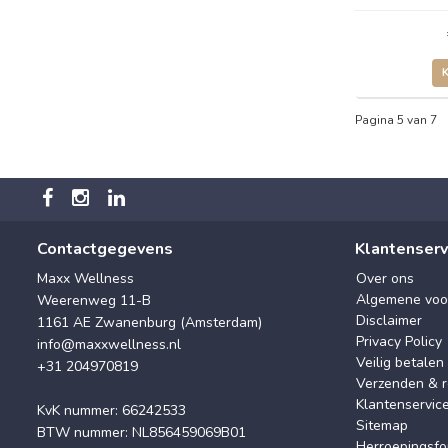
Pagina 5 van 7
Contactgegevens
Klantenserv
Maxx Wellness
Over ons
Algemene voo
Weerenweg 11-B
Disclaimer
1161 AE Zwanenburg (Amsterdam)
Privacy Policy
info@maxxwellness.nl
Veilig betalen
+31 204970819
Verzenden & r
Klantenservic
KvK nummer: 66242533
Sitemap
BTW nummer: NL856459069B01
Herroepingsfo