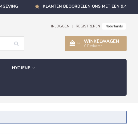
OMGEVING
KLANTEN BEOORDELEN ONS MET EEN 9,4
Nederlands
INLOGGEN
|
REGISTREREN
WINKELWAGEN
0
Producten
HYGIËNE