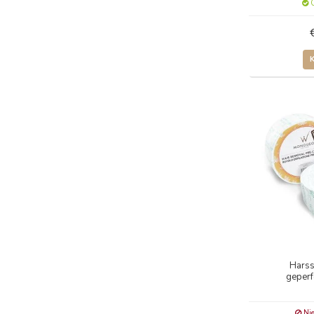
O
Harsst
geperf
Nie