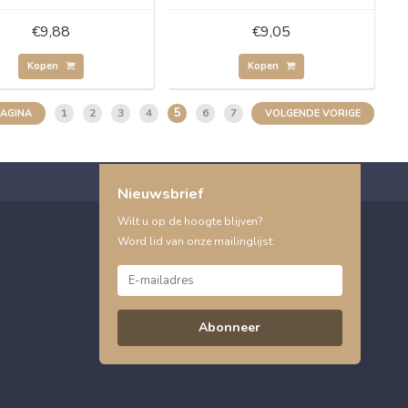
€9,88
€9,05
Kopen
Kopen
5
1
2
3
4
6
7
PAGINA
VOLGENDE VORIGE
Nieuwsbrief
Wilt u op de hoogte blijven?
Word lid van onze mailinglijst:
Abonneer