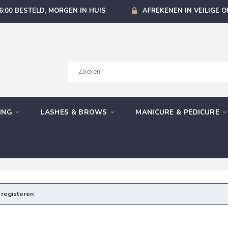
6:00 BESTELD, MORGEN IN HUIS
AFREKENEN IN VEILIGE 
GING
LASHES & BROWS
MANICURE & PEDICURE
e
registeren
.