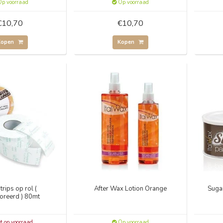
p voorraad
Op voorraad
€10,70
€10,70
Kopen
Kopen
rips op rol (
After Wax Lotion Orange
Sugar
oreerd ) 80mt
t op voorraad
Op voorraad