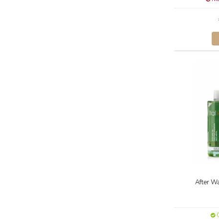
After W
O