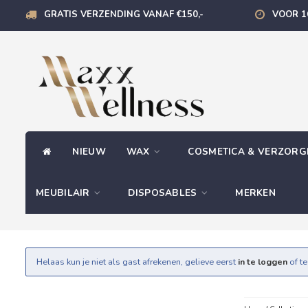
GRATIS VERZENDING VANAF €150,-
VOOR 1
NIEUW
WAX
COSMETICA & VERZOR
MEUBILAIR
DISPOSABLES
MERKEN
Helaas kun je niet als gast afrekenen, gelieve eerst
in te loggen
of t