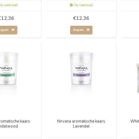
p voorraad
Op voorraad
€12,36
€12,36
Kopen
Kopen
romatische kaars
Nirvana aromatische kaars
Whi
ndalwood
Lavendel