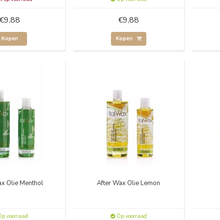
€9,88
€9,88
Kopen
Kopen
ax Olie Menthol
After Wax Olie Lemon
p voorraad
Op voorraad