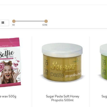
€
0
€
250
ie wax 500g
Sugar Paste Soft Honey
Sug
Propolis 500ml