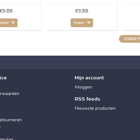
€9,88
€9,88
Kopen
Kopen
VORIGE 
ice
Mijn account
Inloggen
rwaarden
RSS feeds
Nieuwste producten
etourneren
e
rmulier