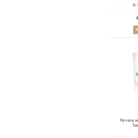
O
Nirvana a
Sa