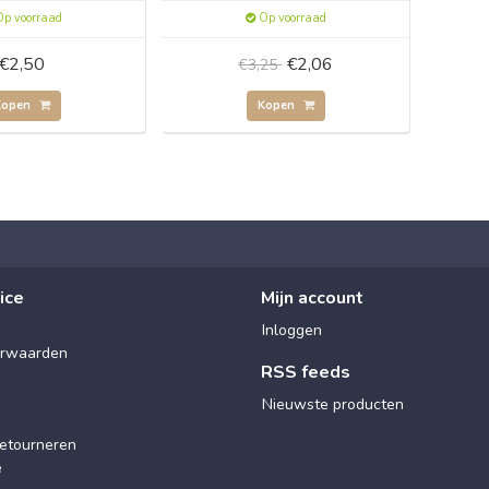
p voorraad
Op voorraad
€2,50
€2,06
€3,25
Kopen
Kopen
ice
Mijn account
Inloggen
rwaarden
RSS feeds
Nieuwste producten
etourneren
e