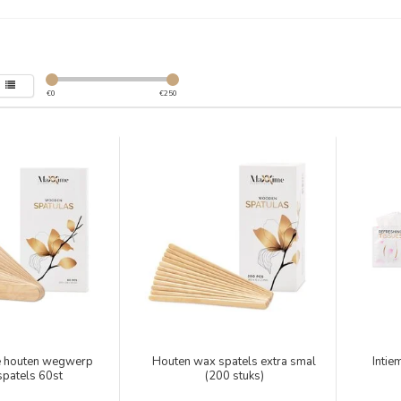
€
0
€
250
te houten wegwerp
Houten wax spatels extra smal
Intie
spatels 60st
(200 stuks)