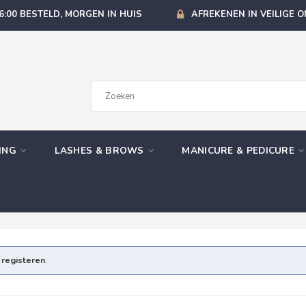
6:00 BESTELD, MORGEN IN HUIS
AFREKENEN IN VEILIGE 
GING
LASHES & BROWS
MANICURE & PEDICURE
e
registeren
.