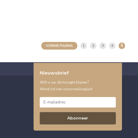
5
1
2
3
4
VORIGE PAGINA
Nieuwsbrief
Wilt u op de hoogte blijven?
Word lid van onze mailinglijst:
Abonneer