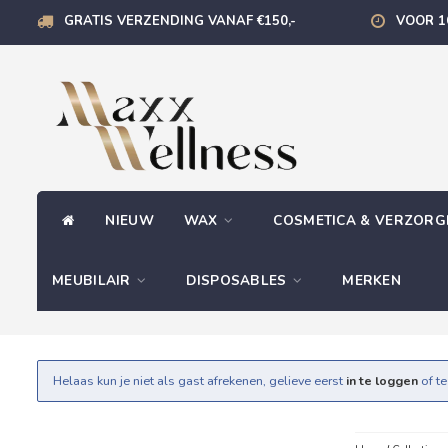
GRATIS VERZENDING VANAF €150,-
VOOR 1
NIEUW
WAX
COSMETICA & VERZOR
MEUBILAIR
DISPOSABLES
MERKEN
Helaas kun je niet als gast afrekenen, gelieve eerst
in te loggen
of t