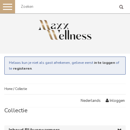
Toggle
navigation
Helaas kun je niet als gast afrekenen, gelieve eerst
in te loggen
of
te
registeren
.
Home
/
Collectie
Inloggen
Nederlands
Collectie