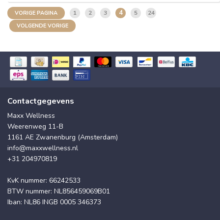
4
1
2
3
5
24
VORIGE PAGINA
VOLGENDE VORIGE
Contactgegevens
Maxx Wellness
Weerenweg 11-B
1161 AE Zwanenburg (Amsterdam)
info@maxxwellness.nl
+31 204970819
KvK nummer: 66242533
BTW nummer: NL856459069B01
Iban: NL86 INGB 0005 346373