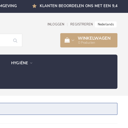
OMGEVING
KLANTEN BEOORDELEN ONS MET EEN 9,4
Nederlands
INLOGGEN
|
REGISTREREN
WINKELWAGEN
0
Producten
HYGIËNE