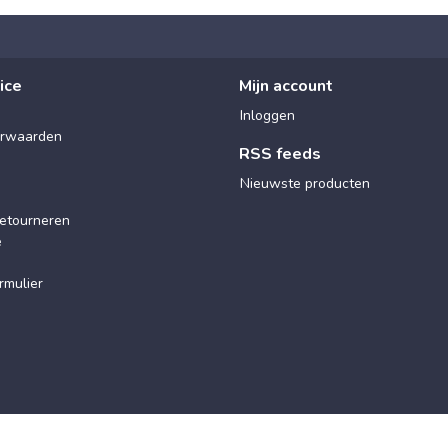
ice
Mijn account
Inloggen
rwaarden
RSS feeds
Nieuwste producten
etourneren
e
rmulier