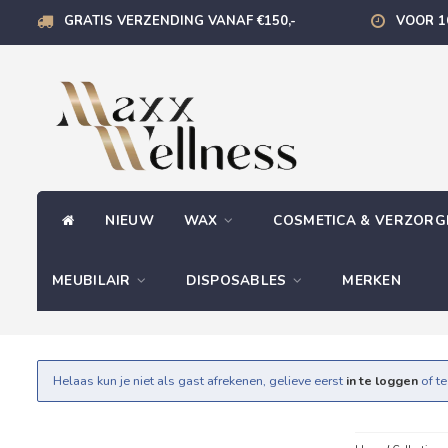
GRATIS VERZENDING VANAF €150,-
VOOR 1
NIEUW
WAX
COSMETICA & VERZOR
MEUBILAIR
DISPOSABLES
MERKEN
Helaas kun je niet als gast afrekenen, gelieve eerst
in te loggen
of t