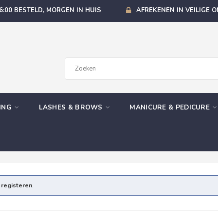
6:00 BESTELD, MORGEN IN HUIS
AFREKENEN IN VEILIGE 
GING
LASHES & BROWS
MANICURE & PEDICURE
e
registeren
.