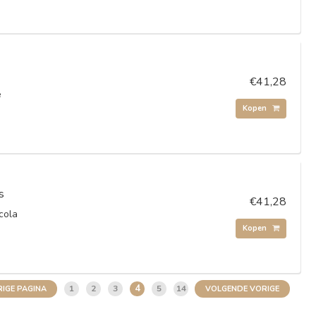
€41,28
e
Kopen
s
€41,28
cola
Kopen
4
1
2
3
5
14
IGE PAGINA
VOLGENDE VORIGE