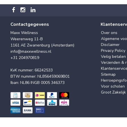
Contactgegevens
Klantenserv
Maxx Wellness
Over ons
Algemene voo
Weerenweg 11-B
Disclaimer
1161 AE Zwanenburg (Amsterdam)
Privacy Policy
info@maxxwellness.nl
Veilig betalen
+31 204970819
Verzenden & r
Klantenservic
KvK nummer: 66242533
Sitemap
BTW nummer: NL856459069B01
Herroepingsfo
Iban: NL86 INGB 0005 346373
Voor scholen
Groot Zakelijk