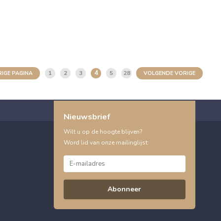
4
1
2
3
5
28
IGE PAGINA
VOLGENDE VORIGE
Nieuwsbrief
Wilt u op de hoogte blijven?
Word lid van onze mailinglijst:
Abonneer