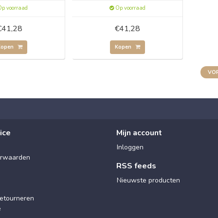
p voorraad
Op voorraad
€41,28
€41,28
Kopen
Kopen
VOR
ice
Mijn account
Inloggen
rwaarden
RSS feeds
Nieuwste producten
etourneren
e