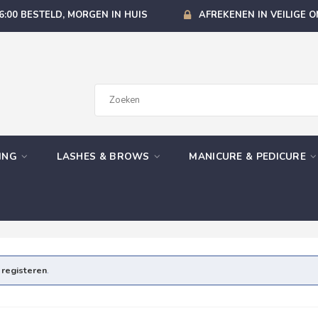
6:00 BESTELD, MORGEN IN HUIS
AFREKENEN IN VEILIGE 
GING
LASHES & BROWS
MANICURE & PEDICURE
e
registeren
.