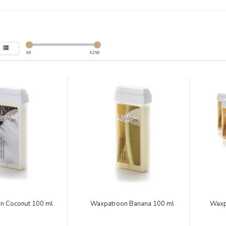
€
0
€
250
n Coconut 100 ml
Waxpatroon Banana 100 ml
Waxp