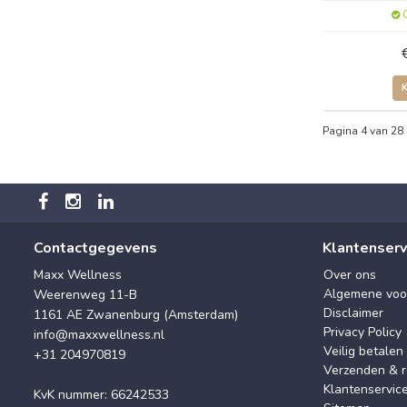
O
Pagina 4 van 28
Contactgegevens
Klantenserv
Maxx Wellness
Over ons
Algemene voo
Weerenweg 11-B
Disclaimer
1161 AE Zwanenburg (Amsterdam)
Privacy Policy
info@maxxwellness.nl
Veilig betalen
+31 204970819
Verzenden & r
Klantenservic
KvK nummer: 66242533