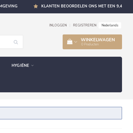
OMGEVING
KLANTEN BEOORDELEN ONS MET EEN 9,4
Nederlands
INLOGGEN
|
REGISTREREN
WINKELWAGEN
0
Producten
HYGIËNE