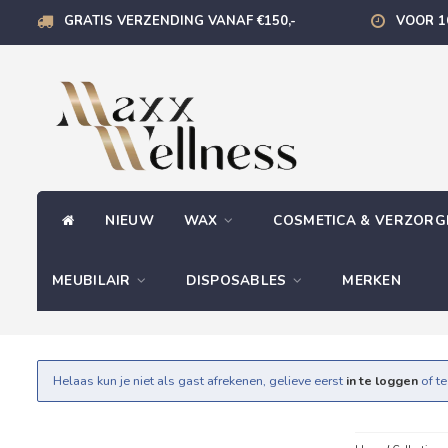
GRATIS VERZENDING VANAF €150,-
VOOR 1
NIEUW
WAX
COSMETICA & VERZOR
MEUBILAIR
DISPOSABLES
MERKEN
Helaas kun je niet als gast afrekenen, gelieve eerst
in te loggen
of t