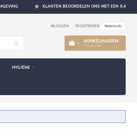
OMGEVING
KLANTEN BEOORDELEN ONS MET EEN 9,4
Nederlands
INLOGGEN
|
REGISTREREN
WINKELWAGEN
0
Producten
HYGIËNE