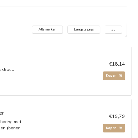
Alle merken
Laagste prijs
36
€18,14
xtract.
Kopen
er
€19,79
tharing met
ken (benen,
Kopen