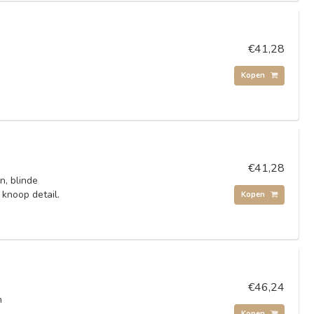
€41,28
Kopen
€41,28
n, blinde
 knoop detail.
Kopen
€46,24
n
Kopen