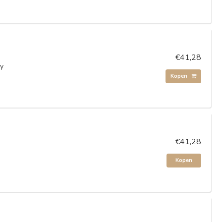
€41,28
ry
Kopen
€41,28
Kopen