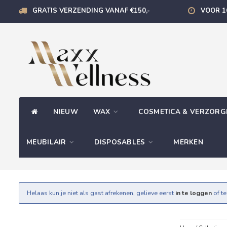
GRATIS VERZENDING VANAF €150,-
VOOR 1
NIEUW
WAX
COSMETICA & VERZOR
MEUBILAIR
DISPOSABLES
MERKEN
Helaas kun je niet als gast afrekenen, gelieve eerst
in te loggen
of t