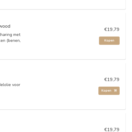
lwood
€19,79
tharing met
ken (benen,
Kopen
€19,79
elolie voor
Kopen
€19,79