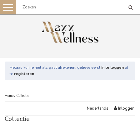
Toggle
navigation
Helaas kun je niet als gast afrekenen, gelieve eerst
in te loggen
of
te
registeren
.
Home
/
Collectie
Inloggen
Nederlands
Collectie