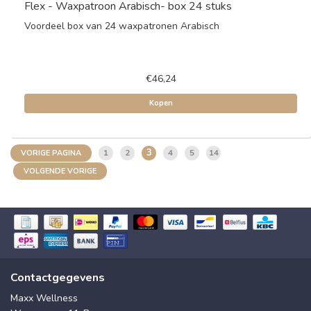
Flex - Waxpatroon Arabisch- box 24 stuks
Voordeel box van 24 waxpatronen Arabisch
€46,24
Kopen
3
1
2
4
5
14
VORIGE PAGINA
VOLGENDE VORIGE
Contactgegevens
Maxx Wellness