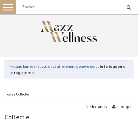
Toggle
navigation
Helaas kun je niet als gast afrekenen, gelieve eerst
in te loggen
of
te
registeren
.
Home
/
Collectie
Inloggen
Nederlands
Collectie