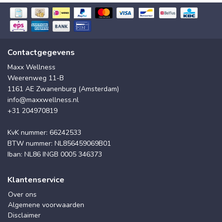
Contactgegevens
Maxx Wellness
Weerenweg 11-B
1161 AE Zwanenburg (Amsterdam)
info@maxxwellness.nl
+31 204970819
KvK nummer: 66242533
BTW nummer: NL856459069B01
Iban: NL86 INGB 0005 346373
Klantenservice
Over ons
Algemene voorwaarden
Disclaimer