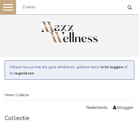
Toggle
navigation
Helaas kun je niet als gast afrekenen, gelieve eerst
in te loggen
of
te
registeren
.
Home
/
Collectie
Inloggen
Nederlands
Collectie