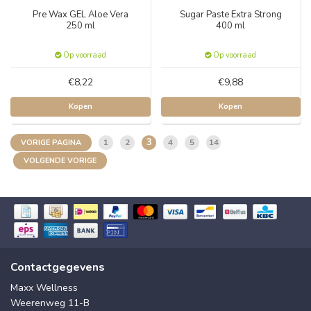
Pre Wax GEL Aloe Vera
Sugar Paste Extra Strong
250 ml
400 ml
Op voorraad
Op voorraad
€8,22
€9,88
Kopen
Kopen
3
1
2
4
5
14
VORIGE PAGINA
VOLGENDE VORIGE
Contactgegevens
Maxx Wellness
Weerenweg 11-B