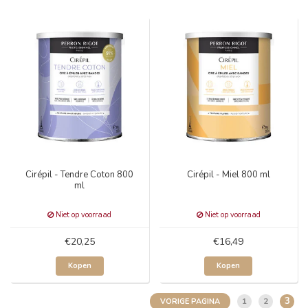
Cirépil - Tendre Coton 800
Cirépil - Miel 800 ml
ml
Niet op voorraad
Niet op voorraad
€20,25
€16,49
Kopen
Kopen
3
1
2
VORIGE PAGINA