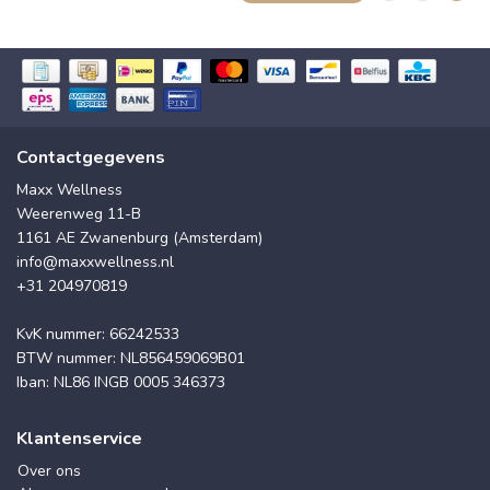
Contactgegevens
Maxx Wellness
Weerenweg 11-B
1161 AE Zwanenburg (Amsterdam)
info@maxxwellness.nl
+31 204970819
KvK nummer: 66242533
BTW nummer: NL856459069B01
Iban: NL86 INGB 0005 346373
Klantenservice
Over ons