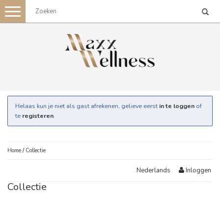
Toggle
navigation
Helaas kun je niet als gast afrekenen, gelieve eerst
in te loggen
of
te
registeren
.
Home
/
Collectie
Inloggen
Nederlands
Collectie