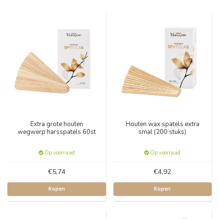
Extra grote houten
Houten wax spatels extra
wegwerp harsspatels 60st
smal (200 stuks)
Op voorraad
Op voorraad
€5,74
€4,92
Kopen
Kopen