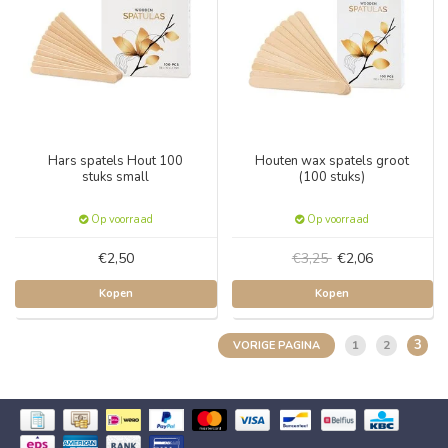
Hars spatels Hout 100
Houten wax spatels groot
stuks small
(100 stuks)
Op voorraad
Op voorraad
€2,50
€3,25
€2,06
Kopen
Kopen
3
1
2
VORIGE PAGINA