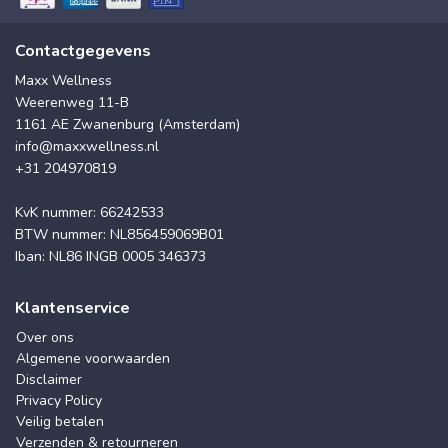
Contactgegevens
Maxx Wellness
Weerenweg 11-B
1161 AE Zwanenburg (Amsterdam)
info@maxxwellness.nl
+31 204970819
KvK nummer: 66242533
BTW nummer: NL856459069B01
Iban: NL86 INGB 0005 346373
Klantenservice
Over ons
Algemene voorwaarden
Disclaimer
Privacy Policy
Veilig betalen
Verzenden & retourneren