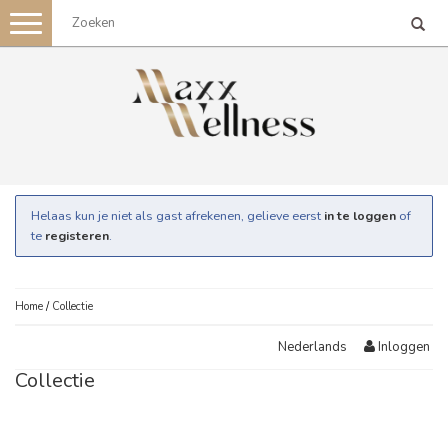
Toggle
navigation
Helaas kun je niet als gast afrekenen, gelieve eerst
in te loggen
of
te
registeren
.
Home
/
Collectie
Inloggen
Nederlands
Collectie