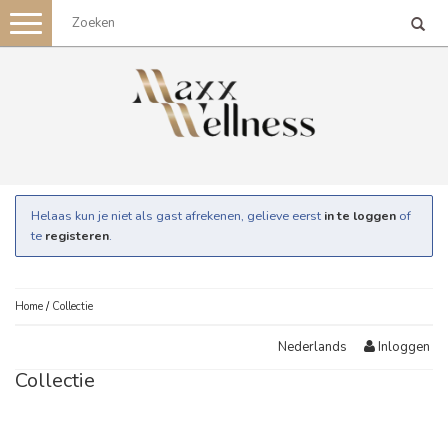
Toggle
navigation
Helaas kun je niet als gast afrekenen, gelieve eerst
in te loggen
of
te
registeren
.
Home
/
Collectie
Inloggen
Nederlands
Collectie