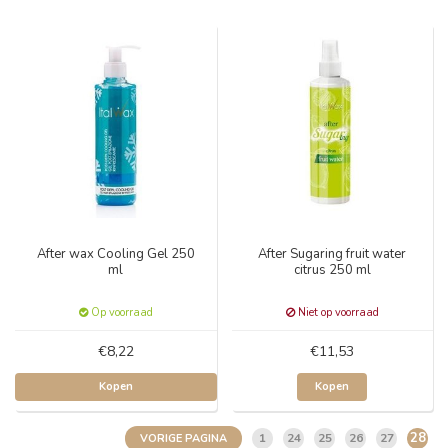
After wax Cooling Gel 250
After Sugaring fruit water
ml
citrus 250 ml
Op voorraad
Niet op voorraad
€8,22
€11,53
Kopen
Kopen
28
1
24
25
26
27
VORIGE PAGINA