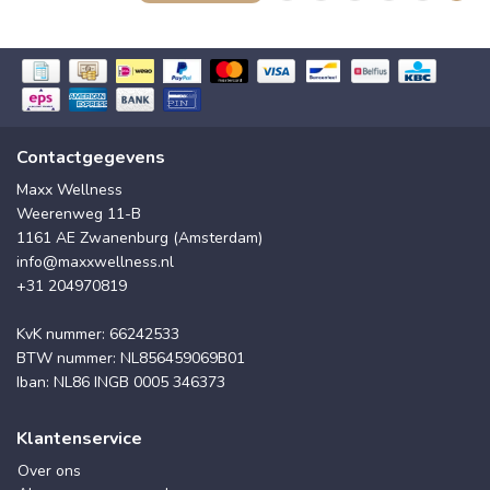
Contactgegevens
Maxx Wellness
Weerenweg 11-B
1161 AE Zwanenburg (Amsterdam)
info@maxxwellness.nl
+31 204970819
KvK nummer: 66242533
BTW nummer: NL856459069B01
Iban: NL86 INGB 0005 346373
Klantenservice
Over ons