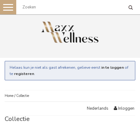
Toggle
navigation
Helaas kun je niet als gast afrekenen, gelieve eerst
in te loggen
of
te
registeren
.
Home
/
Collectie
Inloggen
Nederlands
Collectie