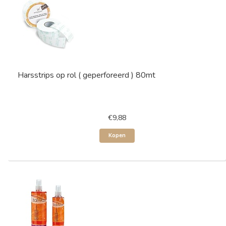
Harsstrips op rol ( geperforeerd ) 80mt
€9,88
Kopen