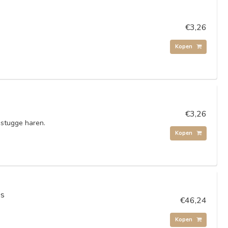
€3,26
Kopen
€3,26
 stugge haren.
Kopen
ks
€46,24
Kopen