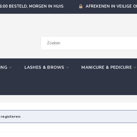
6:00 BESTELD, MORGEN IN HUIS
AFREKENEN IN VEILIGE 
GING
LASHES & BROWS
MANICURE & PEDICURE
e
registeren
.