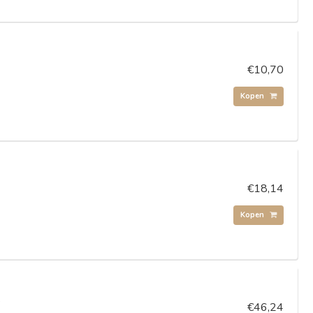
€10,70
Kopen
€18,14
Kopen
s
€46,24