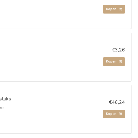
Kopen
€3,26
Kopen
stuks
€46,24
ne
Kopen