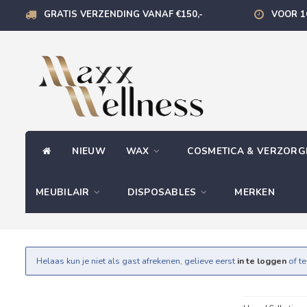
GRATIS VERZENDING VANAF €150,-
VOOR 1
NIEUW
WAX
COSMETICA & VERZOR
MEUBILAIR
DISPOSABLES
MERKEN
Helaas kun je niet als gast afrekenen, gelieve eerst
in te loggen
of t