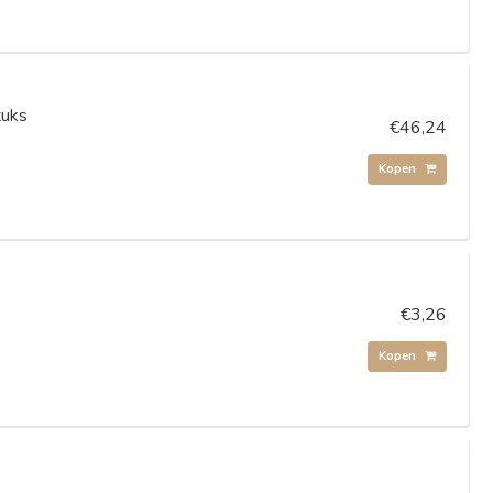
tuks
€46,24
y
Kopen
€3,26
Kopen