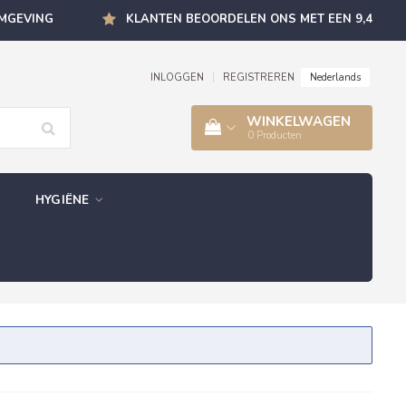
OMGEVING
KLANTEN BEOORDELEN ONS MET EEN 9,4
Nederlands
INLOGGEN
|
REGISTREREN
WINKELWAGEN
0
Producten
HYGIËNE