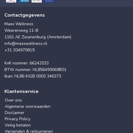
Contactgegevens
Maxx Wellness
Weerenweg 11-B
1161 AE Zwanenburg (Amsterdam)
info@maxxwellness.nl
+31 204970819
KvK nummer: 66242533
BTW nummer: NL856459069B01
Iban: NL86 INGB 0005 346373
Klantenservice
Over ons
Algemene voorwaarden
Disclaimer
Privacy Policy
Veilig betalen
Verzenden & retourneren