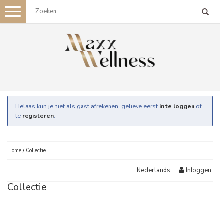
Toggle
navigation
Helaas kun je niet als gast afrekenen, gelieve eerst
in te loggen
of
te
registeren
.
Home
/
Collectie
Inloggen
Nederlands
Collectie