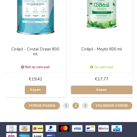
Cirépil - Cristal Ocean 800
Cirépil - Mojito 800 ml
ml
Niet op voorraad
Op voorraad
€19,42
€17,77
Kopen
Kopen
2
1
3
VORIGE PAGINA
VOLGENDE VORIGE