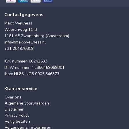
Contactgegevens
Maxx Wellness
Weerenweg 11-B
1161 AE Zwanenburg (Amsterdam)
info@maxxwellness.nl
+31 204970819
KvK nummer: 66242533
BTW nummer: NL856459069B01
Iban: NL86 INGB 0005 346373
Klantenservice
Over ons
Algemene voorwaarden
Disclaimer
Privacy Policy
Veilig betalen
Verzenden & retourneren