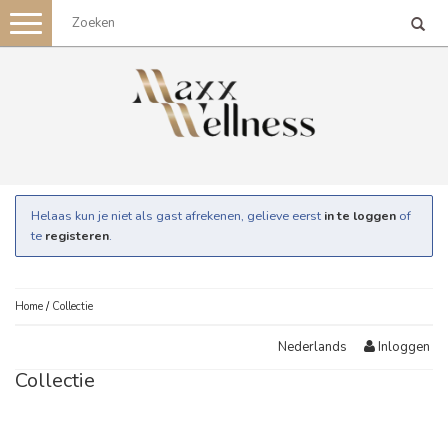
Toggle
navigation
Helaas kun je niet als gast afrekenen, gelieve eerst
in te loggen
of
te
registeren
.
Home
/
Collectie
Inloggen
Nederlands
Collectie