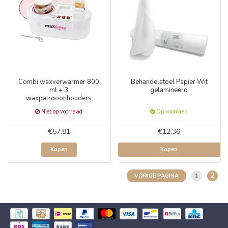
Combi waxverwarmer 800
Behandelstoel Papier Wit
ml + 3
gelamineerd
waxpatrooonhouders
Niet op voorraad
Op voorraad
€57,81
€12,36
Kopen
Kopen
2
1
VORIGE PAGINA