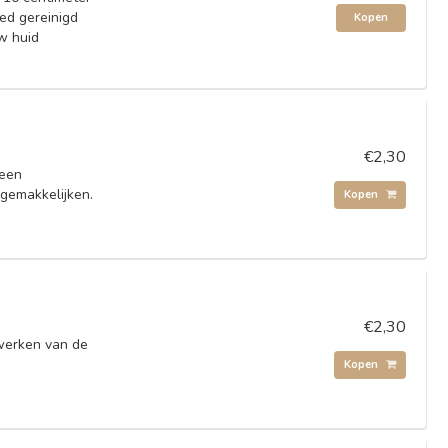
ed gereinigd
Kopen
w huid
€2,30
 een
rgemakkelijken.
Kopen
€2,30
ewerken van de
Kopen