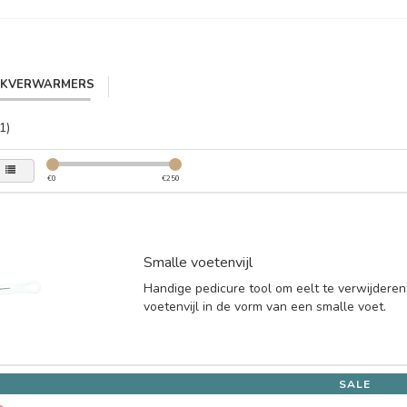
IKVERWARMERS
1)
€
0
€
250
Smalle voetenvijl
Handige pedicure tool om eelt te verwijderen
voetenvijl in de vorm van een smalle voet.
SALE