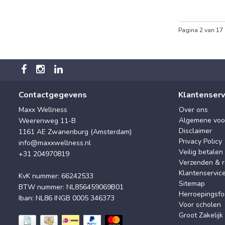
Pagina 2 van 17
Contactgegevens
Klantenserv
Maxx Wellness
Over ons
Algemene voo
Weerenweg 11-B
Disclaimer
1161 AE Zwanenburg (Amsterdam)
Privacy Policy
info@maxxwellness.nl
Veilig betalen
+31 204970819
Verzenden & r
Klantenservic
KvK nummer: 66242533
Sitemap
BTW nummer: NL856459069B01
Herroepingsfo
Iban: NL86 INGB 0005 346373
Voor scholen
Groot Zakelijk