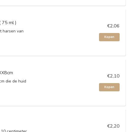
 75 ml )
€2,06
et harsen van
Kopen
13X8cm
€2,10
cm die de huid
Kopen
€2,20
 10 centimeter