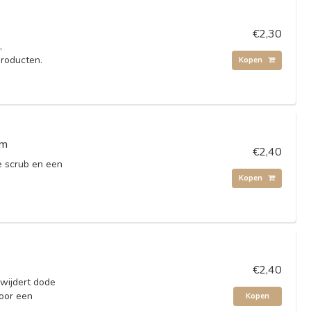
€2,30
,
roducten.
Kopen
cm
€2,40
e scrub en een
Kopen
€2,40
wijdert dode
voor een
Kopen