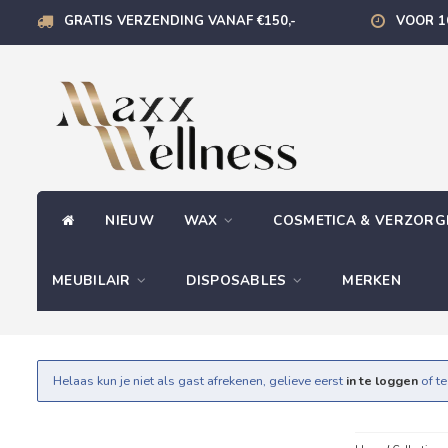
GRATIS VERZENDING VANAF €150,-
VOOR 1
NIEUW
WAX
COSMETICA & VERZOR
MEUBILAIR
DISPOSABLES
MERKEN
Helaas kun je niet als gast afrekenen, gelieve eerst
in te loggen
of t