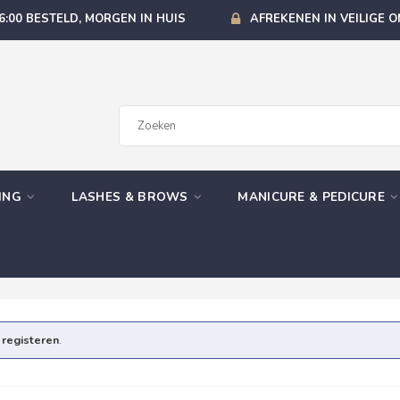
6:00 BESTELD, MORGEN IN HUIS
AFREKENEN IN VEILIGE 
GING
LASHES & BROWS
MANICURE & PEDICURE
e
registeren
.