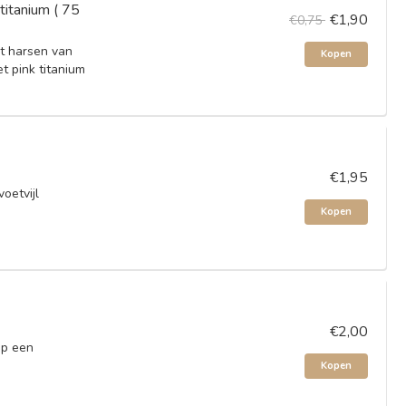
titanium ( 75
€1,90
€0,75
et harsen van
Kopen
t pink titanium
€1,95
oetvijl
Kopen
€2,00
op een
Kopen