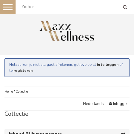
Toggle
navigation
Helaas kun je niet als gast afrekenen, gelieve eerst
in te loggen
of
te
registeren
.
Home
/
Collectie
Inloggen
Nederlands
Collectie