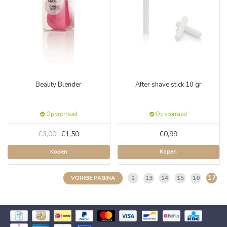
Beauty Blender
After shave stick 10 gr
Op voorraad
Op voorraad
€3,00
€1,50
€0,99
Kopen
Kopen
17
1
13
14
15
16
VORIGE PAGINA