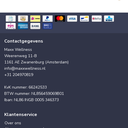
Contactgegevens
Maxx Wellness
Weerenweg 11-B
1161 AE Zwanenburg (Amsterdam)
info@maxxwellness.nl
+31 204970819
KvK nummer: 66242533
BTW nummer: NL856459069B01
Iban: NL86 INGB 0005 346373
Klantenservice
Over ons