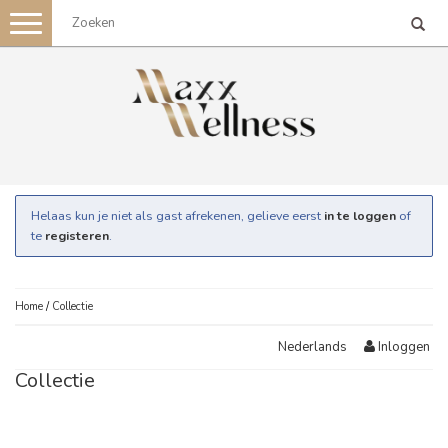
Toggle
navigation
Helaas kun je niet als gast afrekenen, gelieve eerst
in te loggen
of
te
registeren
.
Home
/
Collectie
Inloggen
Nederlands
Collectie