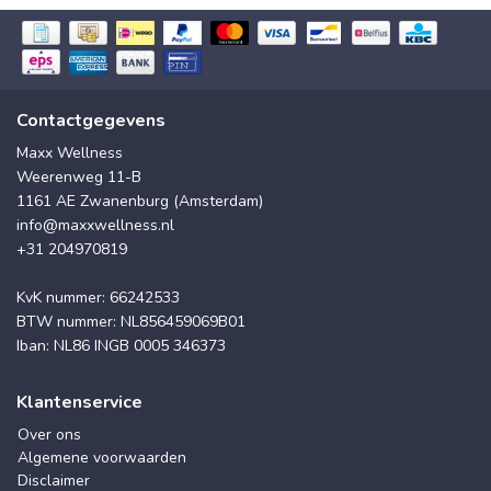
Contactgegevens
Maxx Wellness
Weerenweg 11-B
1161 AE Zwanenburg (Amsterdam)
info@maxxwellness.nl
+31 204970819
KvK nummer: 66242533
BTW nummer: NL856459069B01
Iban: NL86 INGB 0005 346373
Klantenservice
Over ons
Algemene voorwaarden
Disclaimer