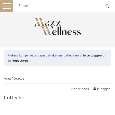
Toggle
navigation
Helaas kun je niet als gast afrekenen, gelieve eerst
in te loggen
of
te
registeren
.
Home
/
Collectie
Inloggen
Nederlands
Collectie