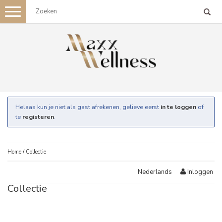
Toggle
navigation
Helaas kun je niet als gast afrekenen, gelieve eerst
in te loggen
of
te
registeren
.
Home
/
Collectie
Inloggen
Nederlands
Collectie