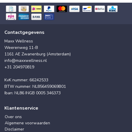
Contactgegevens
Maxx Wellness
Weerenweg 11-B
1161 AE Zwanenburg (Amsterdam)
info@maxxwellness.nl
+31 204970819
KvK nummer: 66242533
BTW nummer: NL856459069B01
Iban: NL86 INGB 0005 346373
Klantenservice
Over ons
Algemene voorwaarden
Disclaimer