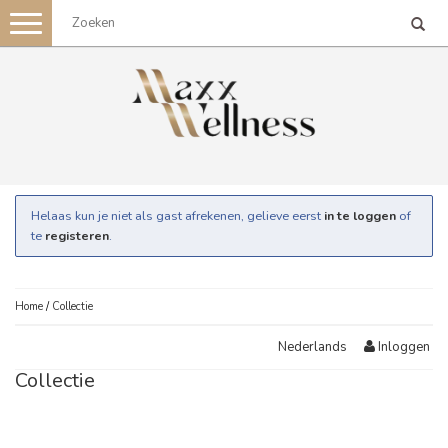
Toggle
navigation
Helaas kun je niet als gast afrekenen, gelieve eerst
in te loggen
of
te
registeren
.
Home
/
Collectie
Inloggen
Nederlands
Collectie