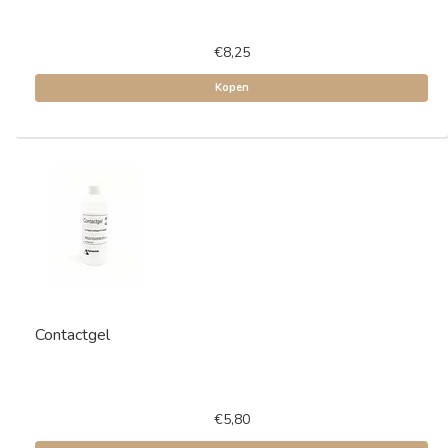
€8,25
Kopen
Contactgel
€5,80