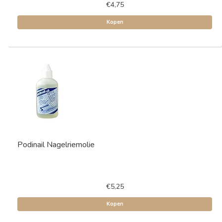
€4,75
Kopen
Podinail Nagelriemolie
€5,25
Kopen