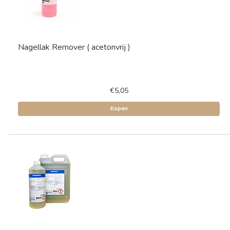
Nagellak Remover ( acetonvrij )
€5,05
Kopen