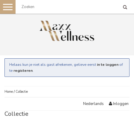
Toggle
navigation
Helaas kun je niet als gast afrekenen, gelieve eerst
in te loggen
of
te
registeren
.
Home
/
Collectie
Inloggen
Nederlands
Collectie