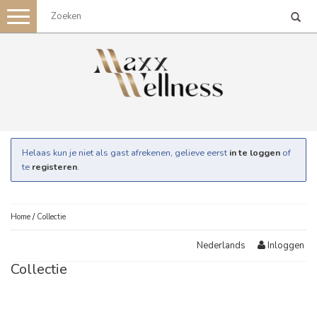
Toggle
navigation
Helaas kun je niet als gast afrekenen, gelieve eerst
in te loggen
of
te
registeren
.
Home
/
Collectie
Inloggen
Nederlands
Collectie