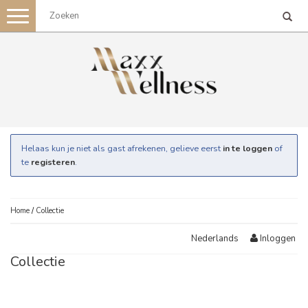
Toggle
navigation
Helaas kun je niet als gast afrekenen, gelieve eerst
in te loggen
of
te
registeren
.
Home
/
Collectie
Inloggen
Nederlands
Collectie