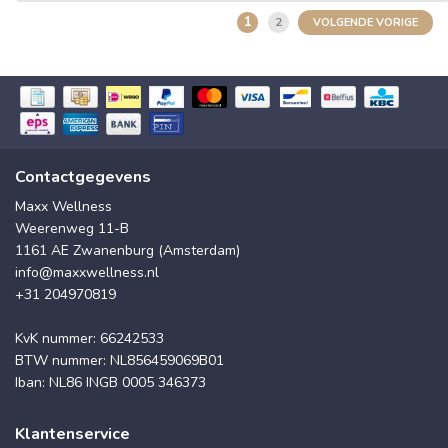
1
2
VOLGENDE VORIGE
Contactgegevens
Maxx Wellness
Weerenweg 11-B
1161 AE Zwanenburg (Amsterdam)
info@maxxwellness.nl
+31 204970819
KvK nummer: 66242533
BTW nummer: NL856459069B01
Iban: NL86 INGB 0005 346373
Klantenservice