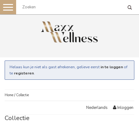
Toggle
navigation
Helaas kun je niet als gast afrekenen, gelieve eerst
in te loggen
of
te
registeren
.
Home
/
Collectie
Inloggen
Nederlands
Collectie