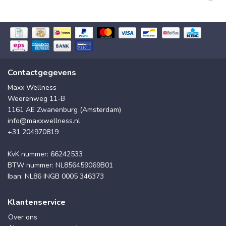
Contactgegevens
Maxx Wellness
Weerenweg 11-B
1161 AE Zwanenburg (Amsterdam)
info@maxxwellness.nl
+31 204970819
KvK nummer: 66242533
BTW nummer: NL856459069B01
Iban: NL86 INGB 0005 346373
Klantenservice
Over ons