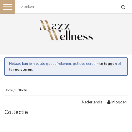
Toggle
navigation
Helaas kun je niet als gast afrekenen, gelieve eerst
in te loggen
of
te
registeren
.
Home
/
Collectie
Inloggen
Nederlands
Collectie