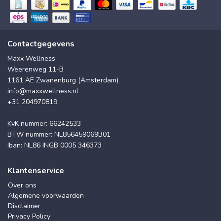
Contactgegevens
Maxx Wellness
Weerenweg 11-B
1161 AE Zwanenburg (Amsterdam)
info@maxxwellness.nl
+31 204970819
KvK nummer: 66242533
BTW nummer: NL856459069B01
Iban: NL86 INGB 0005 346373
Klantenservice
Over ons
Algemene voorwaarden
Disclaimer
Privacy Policy