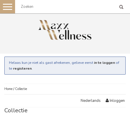
Toggle
navigation
Helaas kun je niet als gast afrekenen, gelieve eerst
in te loggen
of
te
registeren
.
Home
/
Collectie
Inloggen
Nederlands
Collectie