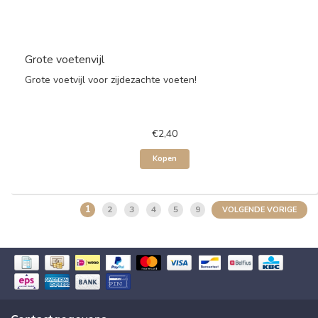
Grote voetenvijl
Grote voetvijl voor zijdezachte voeten!
€2,40
Kopen
1
2
3
4
5
9
VOLGENDE VORIGE