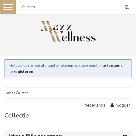
Toggle
navigation
Helaas kun je niet als gast afrekenen, gelieve eerst
in te loggen
of
te
registeren
.
Home
/
Collectie
Inloggen
Nederlands
Collectie