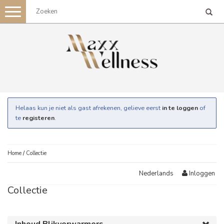
Toggle
navigation
Helaas kun je niet als gast afrekenen, gelieve eerst
in te loggen
of
te
registeren
.
Home
/
Collectie
Inloggen
Nederlands
Collectie