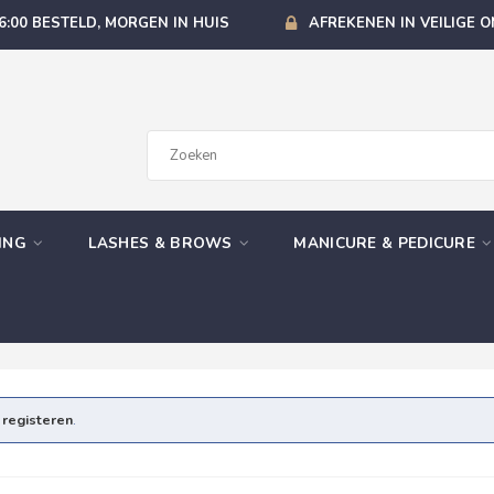
6:00 BESTELD, MORGEN IN HUIS
AFREKENEN IN VEILIGE 
GING
LASHES & BROWS
MANICURE & PEDICURE
e
registeren
.