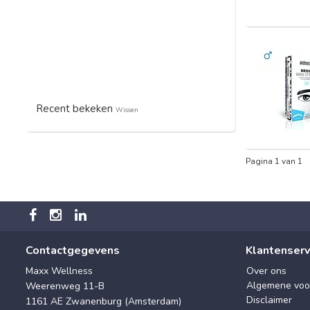
Recent bekeken
Wissen
Pagina 1 van 1
Contactgegevens
Klantenserv
Maxx Wellness
Over ons
Algemene voo
Weerenweg 11-B
Disclaimer
1161 AE Zwanenburg (Amsterdam)