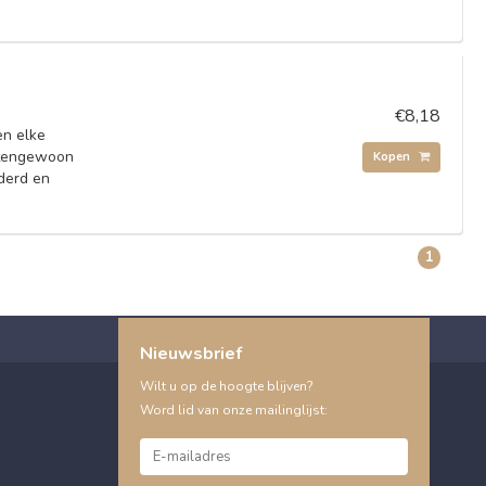
€8,18
en elke
itengewoon
Kopen
jderd en
1
Nieuwsbrief
Wilt u op de hoogte blijven?
Word lid van onze mailinglijst: