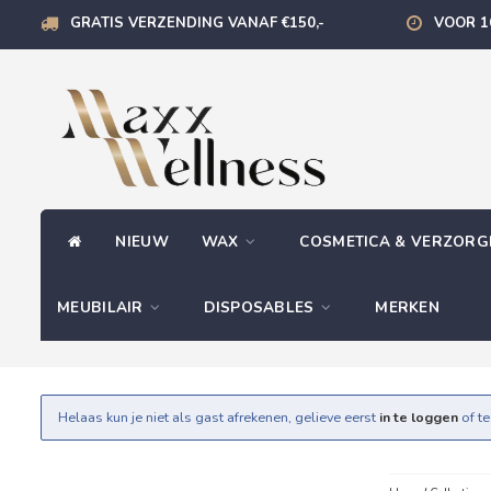
GRATIS VERZENDING VANAF €150,-
VOOR 1
NIEUW
WAX
COSMETICA & VERZOR
MEUBILAIR
DISPOSABLES
MERKEN
Helaas kun je niet als gast afrekenen, gelieve eerst
in te loggen
of t