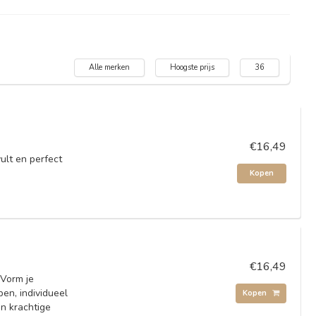
Alle merken
Hoogste prijs
36
€16,49
lt en perfect
Kopen
€16,49
 Vorm je
en, individueel
Kopen
n krachtige