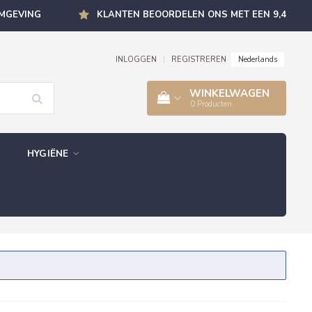
OMGEVING
KLANTEN BEOORDELEN ONS MET EEN 9,4
Nederlands
INLOGGEN
|
REGISTREREN
WINKELWAGEN
0
Producten
HYGIËNE