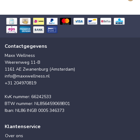
Contactgegevens
Maxx Wellness
Weerenweg 11-B
1161 AE Zwanenburg (Amsterdam)
info@maxxwellness.nl
+31 204970819
KvK nummer: 66242533
BTW nummer: NL856459069B01
Iban: NL86 INGB 0005 346373
Klantenservice
Over ons