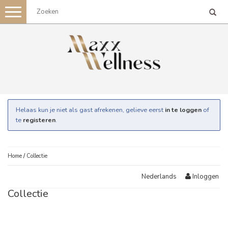
Toggle
navigation
Helaas kun je niet als gast afrekenen, gelieve eerst
in te loggen
of
te
registeren
.
Home
/
Collectie
Inloggen
Nederlands
Collectie