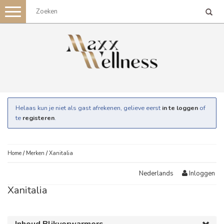
Toggle
navigation
Helaas kun je niet als gast afrekenen, gelieve eerst
in te loggen
of
te
registeren
.
Home
/
Merken
/
Xanitalia
Inloggen
Nederlands
Xanitalia