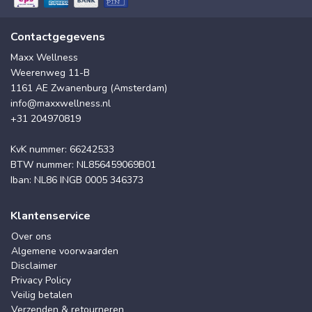
Contactgegevens
Maxx Wellness
Weerenweg 11-B
1161 AE Zwanenburg (Amsterdam)
info@maxxwellness.nl
+31 204970819
KvK nummer: 66242533
BTW nummer: NL856459069B01
Iban: NL86 INGB 0005 346373
Klantenservice
Over ons
Algemene voorwaarden
Disclaimer
Privacy Policy
Veilig betalen
Verzenden & retourneren