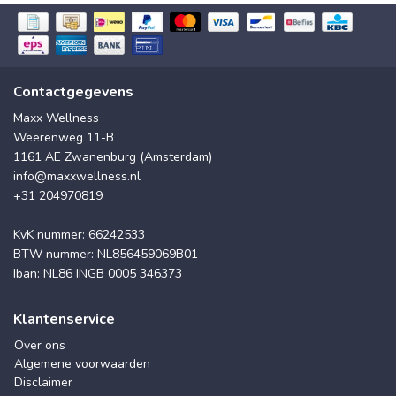
Contactgegevens
Maxx Wellness
Weerenweg 11-B
1161 AE Zwanenburg (Amsterdam)
info@maxxwellness.nl
+31 204970819
KvK nummer: 66242533
BTW nummer: NL856459069B01
Iban: NL86 INGB 0005 346373
Klantenservice
Over ons
Algemene voorwaarden
Disclaimer