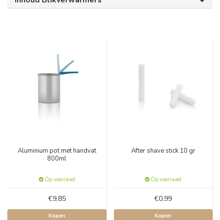
Inhoud Blikverwarmers
Aluminium pot met handvat
After shave stick 10 gr
800ml
Op voorraad
Op voorraad
€9,85
€0,99
Kopen
Kopen