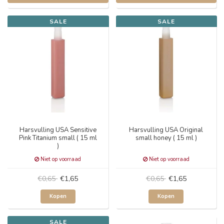
SALE
SALE
Harsvulling USA Sensitive
Harsvulling USA Original
Pink Titanium small ( 15 ml
small honey ( 15 ml )
)
Niet op voorraad
Niet op voorraad
€0,65
€1,65
€0,65
€1,65
Kopen
Kopen
SALE