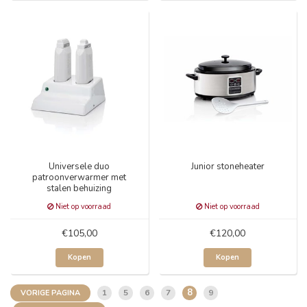
Universele duo
Junior stoneheater
patroonverwarmer met
stalen behuizing
Niet op voorraad
Niet op voorraad
€105,00
€120,00
Kopen
Kopen
8
1
5
6
7
9
VORIGE PAGINA