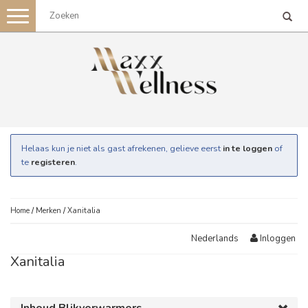
Toggle
navigation
Helaas kun je niet als gast afrekenen, gelieve eerst
in te loggen
of
te
registeren
.
Home
/
Merken
/
Xanitalia
Inloggen
Nederlands
Xanitalia