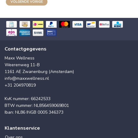
VOLGENDE VORIGE
Contactgegevens
Maxx Wellness
Weerenweg 11-B
1161 AE Zwanenburg (Amsterdam)
info@maxxwellness.nl
+31 204970819
KvK nummer: 66242533
BTW nummer: NL856459069B01
Iban: NL86 INGB 0005 346373
Klantenservice
Over ons