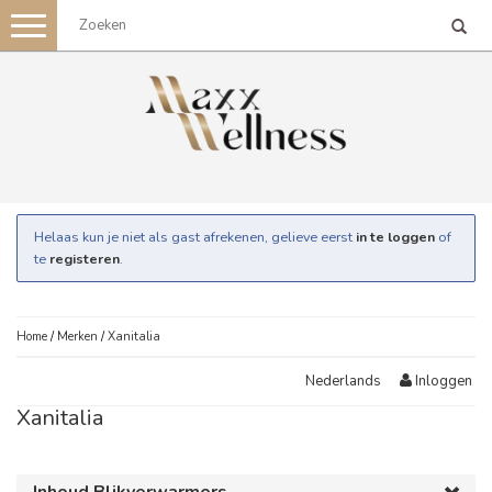
Toggle
navigation
Helaas kun je niet als gast afrekenen, gelieve eerst
in te loggen
of
te
registeren
.
Home
/
Merken
/
Xanitalia
Inloggen
Nederlands
Xanitalia