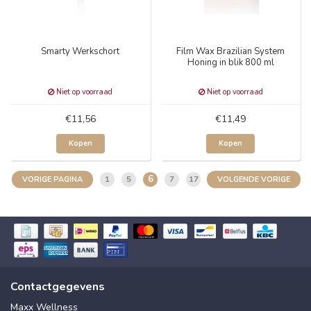
Smarty Werkschort
Film Wax Brazilian System
Honing in blik 800 ml
Niet op voorraad
Niet op voorraad
€11,56
€11,49
Kopen
Kopen
6
1
5
7
17
VORIGE PAGINA
VOLGENDE VORIGE
Contactgegevens
Maxx Wellness