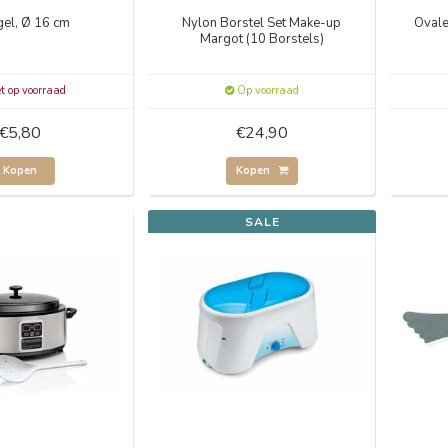
gel, Ø 16 cm
Nylon Borstel Set Make-up
Ovale
Margot (10 Borstels)
t op voorraad
Op voorraad
€5,80
€24,90
Kopen
Kopen
SALE