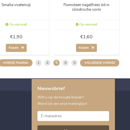
Smalle voetenvijl
Puimsteen nagelfrees bit in
cilindrische vorm
Op voorraad
Op voorraad
€1,90
€1,60
Kopen
Kopen
5
1
4
6
9
VORIGE PAGINA
VOLGENDE VORIGE
Nieuwsbrief
Wilt u op de hoogte blijven?
Word lid van onze mailinglijst: