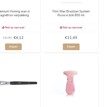
emium Honing wax in
Film Wax Brazilian System
agnetron verpakking
Rose in blik 800 ml
Niet op voorraad
Niet op voorraad
€4,12
€11,49
€6,99
Kopen
Kopen