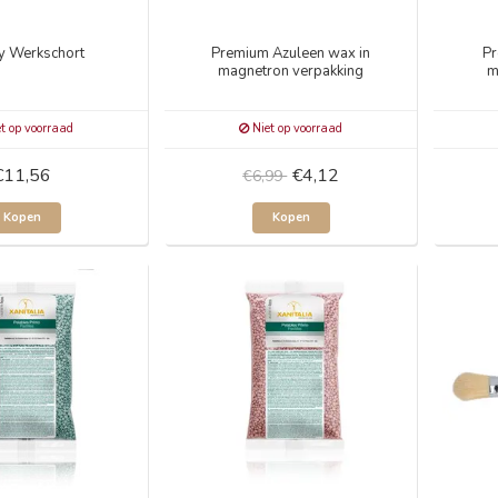
y Werkschort
Premium Azuleen wax in
Pr
magnetron verpakking
m
t op voorraad
Niet op voorraad
€11,56
€4,12
€6,99
Kopen
Kopen