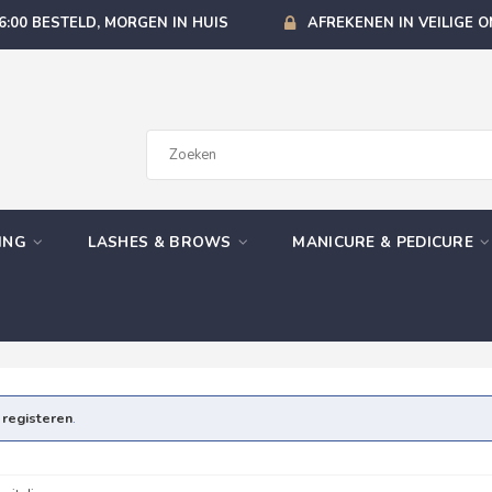
6:00 BESTELD, MORGEN IN HUIS
AFREKENEN IN VEILIGE 
GING
LASHES & BROWS
MANICURE & PEDICURE
e
registeren
.