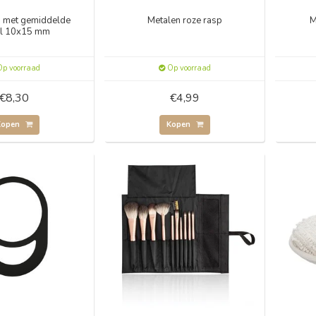
p met gemiddelde
Metalen roze rasp
M
el 10x15 mm
p voorraad
Op voorraad
€8,30
€4,99
Kopen
Kopen