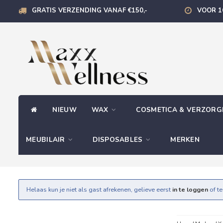
GRATIS VERZENDING VANAF €150,-
VOOR 1
NIEUW
WAX
COSMETICA & VERZOR
MEUBILAIR
DISPOSABLES
MERKEN
Helaas kun je niet als gast afrekenen, gelieve eerst
in te loggen
of t