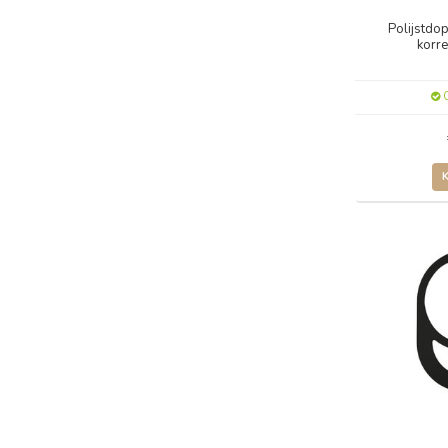
Polijstdo
korr
O