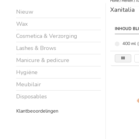
Home
/
Merken
/
X
Xanitalia
Nieuw
Wax
INHOUD BL
Cosmetica & Verzorging
400 ml (
Lashes & Brows
Manicure & pedicure
Hygiëne
Meubilair
Disposables
Klantbeoordelingen