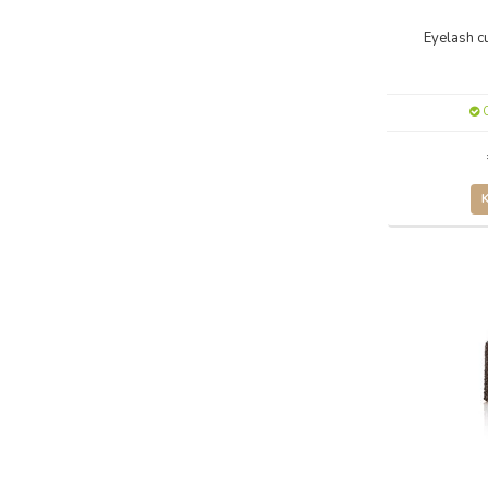
Eyelash c
O