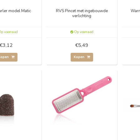
urler model Matic
RVS Pincet met ingebouwde
Warm
verlichting
p voorraad
Op voorraad
€3,12
€5,49
Kopen
Kopen