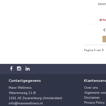
Junio
Nie
€
Pagina 5 van 9
Contactgegevens
Klantenserv
Maxx Wellness
Over ons
Algemene voo
Weerenweg 11-B
Disclaimer
1161 AE Zwanenburg (Amsterdam)
Privacy Policy
info@maxxwellness.nl