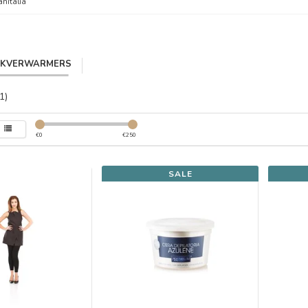
anitalia
IKVERWARMERS
1)
€
0
€
250
SALE