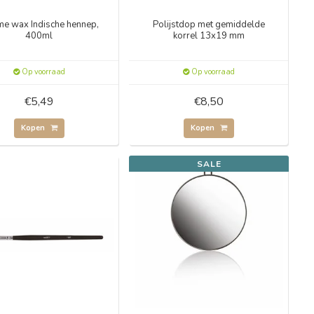
e wax Indische hennep,
Polijstdop met gemiddelde
400ml
korrel 13x19 mm
Op voorraad
Op voorraad
€5,49
€8,50
Kopen
Kopen
SALE