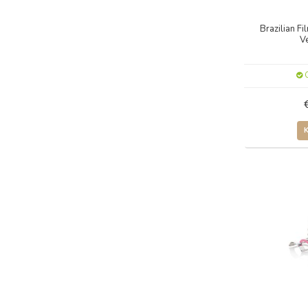
Brazilian F
Ve
O