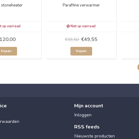
r stoneheater
Paraffine verwarmer
t op voorraad
Niet op voorraad
120,00
€49,55
€93,50
Kopen
Kopen
ice
Mijn account
Inloggen
rwaarden
RSS feeds
Nieuwste producten