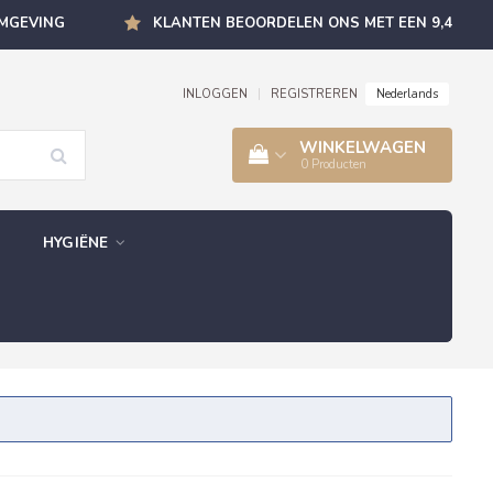
OMGEVING
KLANTEN BEOORDELEN ONS MET EEN 9,4
Nederlands
INLOGGEN
|
REGISTREREN
WINKELWAGEN
0
Producten
HYGIËNE