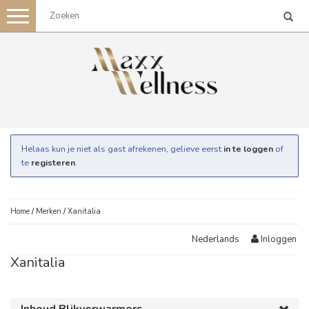
Toggle
navigation
Helaas kun je niet als gast afrekenen, gelieve eerst
in te loggen
of
te
registeren
.
Home
/
Merken
/
Xanitalia
Inloggen
Nederlands
Xanitalia