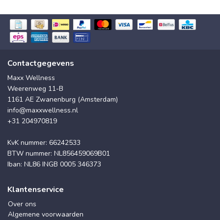
Contactgegevens
Maxx Wellness
Weerenweg 11-B
1161 AE Zwanenburg (Amsterdam)
info@maxxwellness.nl
+31 204970819
KvK nummer: 66242533
BTW nummer: NL856459069B01
Iban: NL86 INGB 0005 346373
Klantenservice
Over ons
Algemene voorwaarden