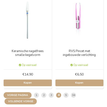
Keramische nagelfrees
RVS Pincet met
smalle kegelvorm
ingebouwde verlichting
Op voorraad
Op voorraad
€14,90
€6,50
Kopen
Kopen
4
1
2
3
5
34
VORIGE PAGINA
VOLGENDE VORIGE