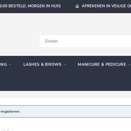
6:00 BESTELD, MORGEN IN HUIS
AFREKENEN IN VEILIGE 
GING
LASHES & BROWS
MANICURE & PEDICURE
e
registeren
.