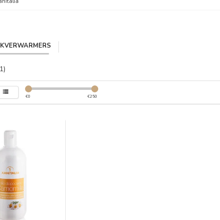
anitalia
IKVERWARMERS
1)
€
0
€
250