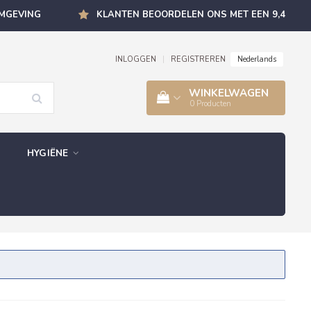
OMGEVING
KLANTEN BEOORDELEN ONS MET EEN 9,4
Nederlands
INLOGGEN
|
REGISTREREN
WINKELWAGEN
0
Producten
HYGIËNE