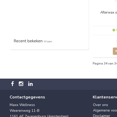
Afterwax o
O
Recent bekeken
Wissen
Pagina 34 van 3
Contactgegevens
Klantenserv
Maxx Wellness
Over ons
Algemene voo
Weerenweg 11-B
Disclaimer
1161 AE Zwanenburg (Amsterdam)