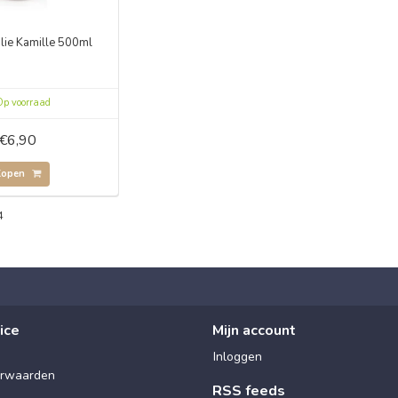
lie Kamille 500ml
p voorraad
€6,90
Kopen
4
ice
Mijn account
Inloggen
rwaarden
RSS feeds