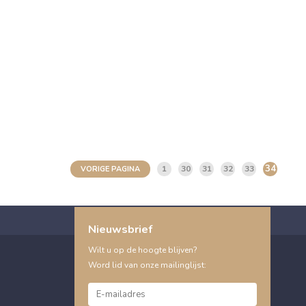
34
1
30
31
32
33
VORIGE PAGINA
Nieuwsbrief
Wilt u op de hoogte blijven?
Word lid van onze mailinglijst: