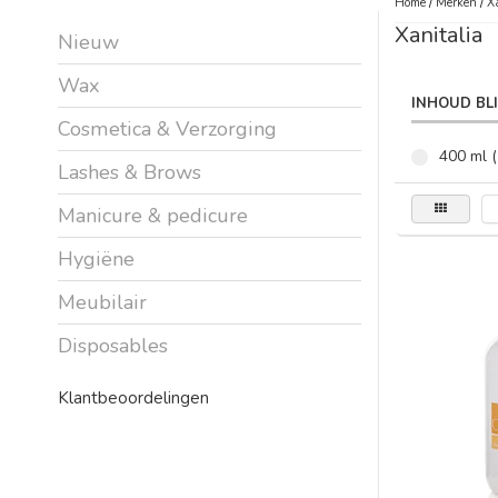
Home
/
Merken
/
X
Xanitalia
Nieuw
Wax
INHOUD BL
Cosmetica & Verzorging
400 ml (
Lashes & Brows
Manicure & pedicure
Hygiëne
Meubilair
Disposables
Klantbeoordelingen