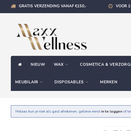
GRATIS VERZENDING VANAF €150,-
VOOR 1
NIEUW
WAX
COSMETICA & VERZOR
MEUBILAIR
DISPOSABLES
MERKEN
Helaas kun je niet als gast afrekenen, gelieve eerst
in te loggen
of t