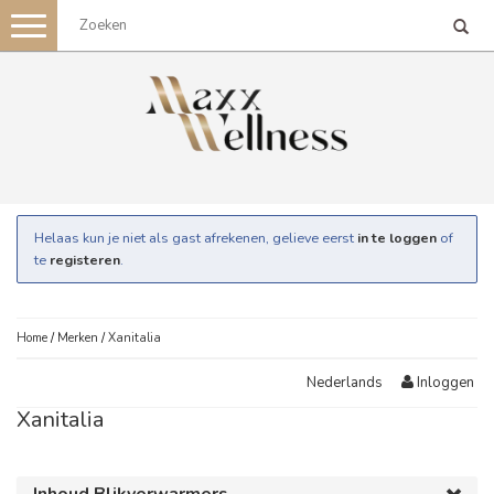
Toggle
navigation
Helaas kun je niet als gast afrekenen, gelieve eerst
in te loggen
of
te
registeren
.
Home
/
Merken
/
Xanitalia
Inloggen
Nederlands
Xanitalia