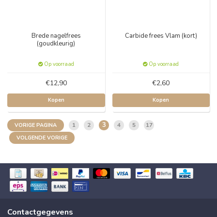
Brede nagelfrees
Carbide frees Vlam (kort)
(goudkleurig)
Op voorraad
Op voorraad
€12,90
€2,60
Kopen
Kopen
3
1
2
4
5
17
VORIGE PAGINA
VOLGENDE VORIGE
Contactgegevens