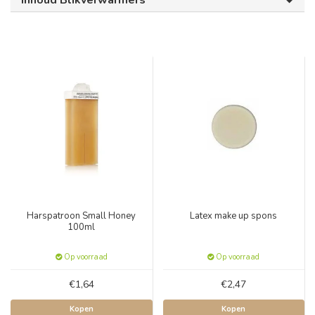
Inhoud Blikverwarmers
Harspatroon Small Honey
Latex make up spons
100ml
Op voorraad
Op voorraad
€1,64
€2,47
Kopen
Kopen