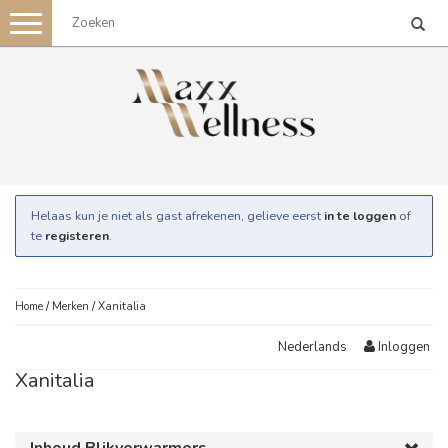
Toggle
navigation
Helaas kun je niet als gast afrekenen, gelieve eerst
in te loggen
of
te
registeren
.
Home
/
Merken
/
Xanitalia
Inloggen
Nederlands
Xanitalia