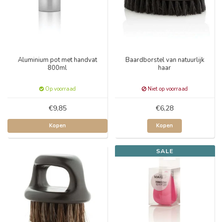
Aluminium pot met handvat
Baardborstel van natuurlijk
800ml
haar
Op voorraad
Niet op voorraad
€9,85
€6,28
Kopen
Kopen
SALE