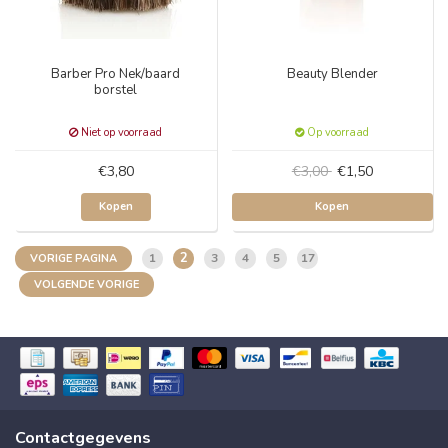
Barber Pro Nek/baard
Beauty Blender
borstel
Niet op voorraad
Op voorraad
€3,80
€3,00
€1,50
Kopen
Kopen
2
1
3
4
5
17
VORIGE PAGINA
VOLGENDE VORIGE
Contactgegevens