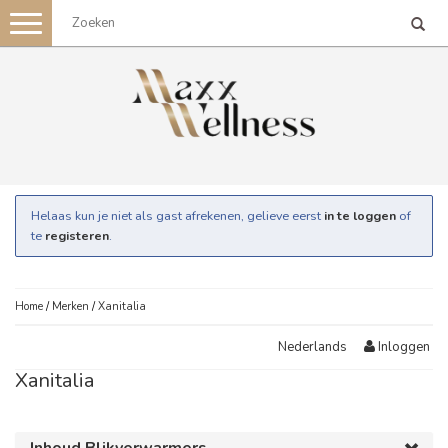
Toggle
navigation
Helaas kun je niet als gast afrekenen, gelieve eerst
in te loggen
of
te
registeren
.
Home
/
Merken
/
Xanitalia
Inloggen
Nederlands
Xanitalia