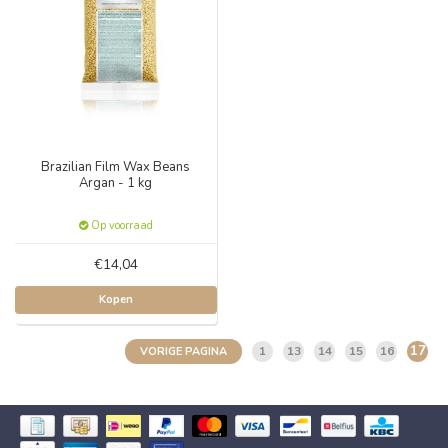
Brazilian Film Wax Beans
Argan - 1 kg
Op voorraad
€14,04
Kopen
17
1
13
14
15
16
VORIGE PAGINA