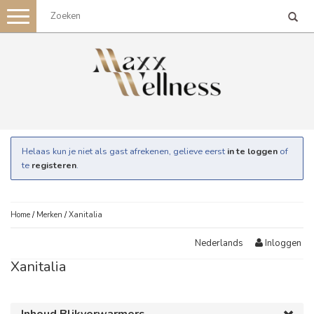
Toggle
navigation
Helaas kun je niet als gast afrekenen, gelieve eerst
in te loggen
of
te
registeren
.
Home
/
Merken
/
Xanitalia
Inloggen
Nederlands
Xanitalia