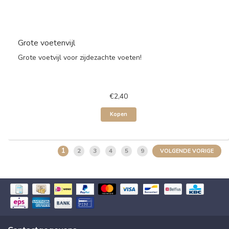
Grote voetenvijl
Grote voetvijl voor zijdezachte voeten!
€2,40
Kopen
1
2
3
4
5
9
VOLGENDE VORIGE