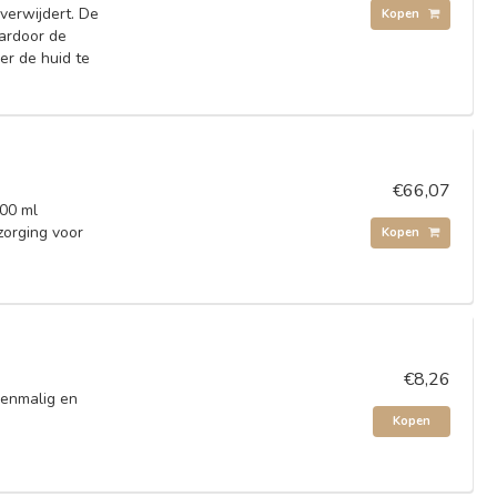
 verwijdert. De
Kopen
ardoor de
er de huid te
€66,07
000 ml
zorging voor
Kopen
€8,26
eenmalig en
Kopen