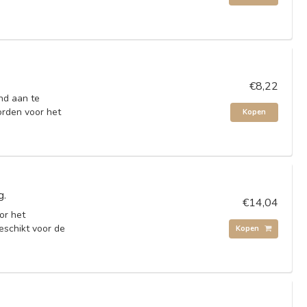
€8,22
nd aan te
orden voor het
Kopen
g.
€14,04
or het
eschikt voor de
Kopen