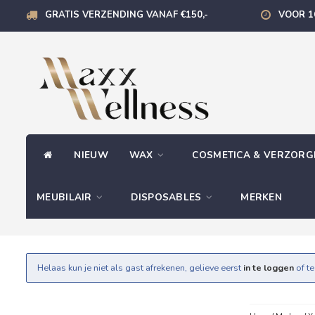
GRATIS VERZENDING VANAF €150,-
VOOR 1
NIEUW
WAX
COSMETICA & VERZOR
MEUBILAIR
DISPOSABLES
MERKEN
Helaas kun je niet als gast afrekenen, gelieve eerst
in te loggen
of t