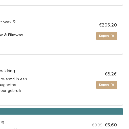
e wax &
€206,20
x & Filmwax
Kopen
pakking
€8,26
erwarmd in een
magnetron
Kopen
voor gebruik
ing
€6,60
€9,99