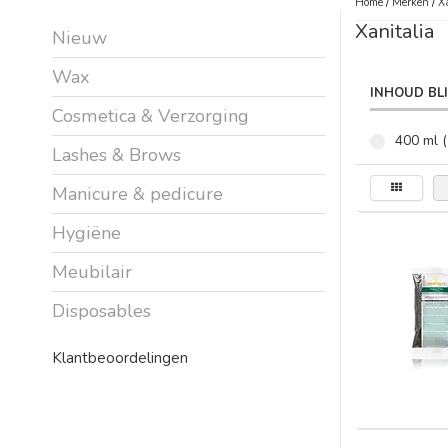
Home
/
Merken
/
X
Xanitalia
Nieuw
Wax
INHOUD BL
Cosmetica & Verzorging
400 ml (
Lashes & Brows
Manicure & pedicure
Hygiëne
Meubilair
Disposables
Klantbeoordelingen