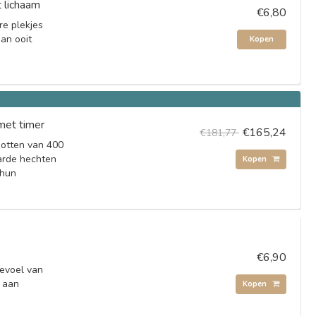
 lichaam
€6,80
re plekjes
dan ooit
Kopen
met timer
€165,24
€181,77
potten van 400
arde hechten
Kopen
 hun
€6,90
evoel van
e aan
Kopen