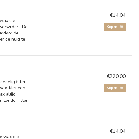
€14,04
 wax die
 verwijdert. De
Kopen
ardoor de
er de huid te
€220,00
edelig filter
 wax. Met een
Kopen
x altijd
 zonder filter.
€14,04
je wax die