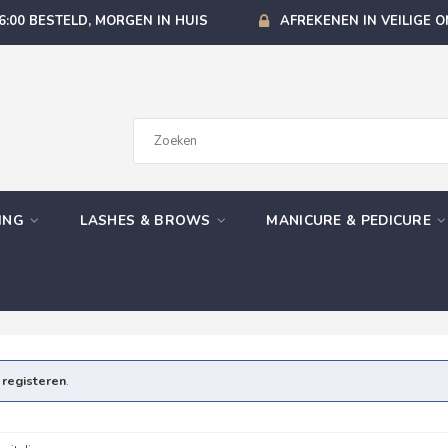
6:00 BESTELD, MORGEN IN HUIS
AFREKENEN IN VEILIGE 
GING
LASHES & BROWS
MANICURE & PEDICURE
e
registeren
.