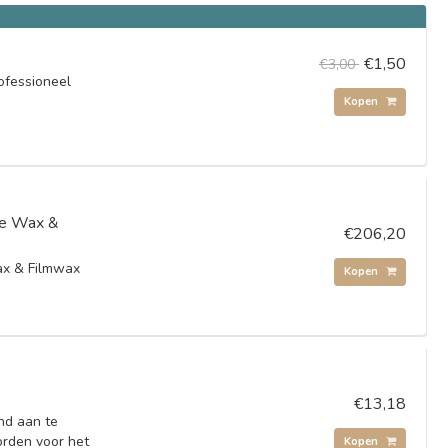
€1,50
€3,00
ofessioneel
Kopen
e Wax &
€206,20
x & Filmwax
Kopen
€13,18
nd aan te
orden voor het
Kopen